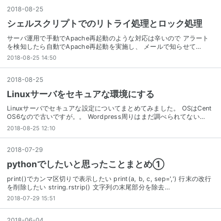
2018
-
08
-
25
シェルスクリプトでのリトライ処理とロック処理
サーバ運用で手動でApache再起動のような対応は辛いので アラート
を検知したら自動でApache再起動を実施し、 メールで知らせて…
2018-08-25 14:50
2018
-
08
-
25
Linuxサーバをセキュアな環境にする
Linuxサーバでセキュアな設定についてまとめてみました。 OSはCent
OS6なので古いですが。。 Wordpress周りはまだ調べられてない…
2018-08-25 12:10
2018
-
07
-
29
pythonでしたいと思ったことまとめ①
print()でカンマ区切りで表示したい print(a, b, c, sep=',') 行末の改行
を削除したい string.rstrip() 文字列の末尾部分を除去…
2018-07-29 15:51
2018
-
06
-
04