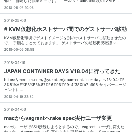
修正、補足した作業メモです。 ゴール VirtualBox環境の1VM上…
2018-05-07 10:03
2018
-
05
-
06
# KVM仮想化ホストサーバ間でのゲストサーバ移動
KVM仮想化環境でゲストイメージを別のホストサーバに移動させたの
で、 手順をまとめておきます。 ゲストサーバの起動状況確認 v…
2018-05-06 08:58
2018
-
04
-
19
JAPAN CONTAINER DAYS V18.04に行ってきた
https://medium.com/@yukotan/japan-container-days-v18-04-%E
3%81%AE%E8%B3%87%E6%96%99-4f380fb7b696 サイバーエージ
ェントに…
2018-04-19 22:32
2018
-
04
-
06
macからvagrantへrake spec実行ユーザ変更
macのユーザでSSH接続しようとするので、vagrant ユーザに変えた
かった。 documentには以下のように記載があった。 Serverspec …